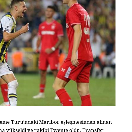
leme Turu’ndaki Maribor eşleşmesinden alınan
u’na yükseldi ve rakibi Twente oldu. Transfer