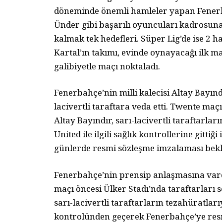
döneminde önemli hamleler yapan Fenerba
Ünder gibi başarılı oyuncuları kadrosuna
kalmak tek hedefleri. Süper Lig’de ise 2 h
Kartal’ın takımı, evinde oynayacağı ilk maç
galibiyetle maçı noktaladı.
Fenerbahçe’nin milli kalecisi Altay Bayın
lacivertli taraftara veda etti. Twente maç
Altay Bayındır, sarı-lacivertli taraftarla
United ile ilgili sağlık kontrollerine gitti
günlerde resmi sözleşme imzalaması bekl
Fenerbahçe’nin prensip anlaşmasına vard
maçı öncesi Ülker Stadı’nda taraftarları 
sarı-lacivertli taraftarların tezahüratları
kontrolünden geçerek Fenerbahçe’ye resm