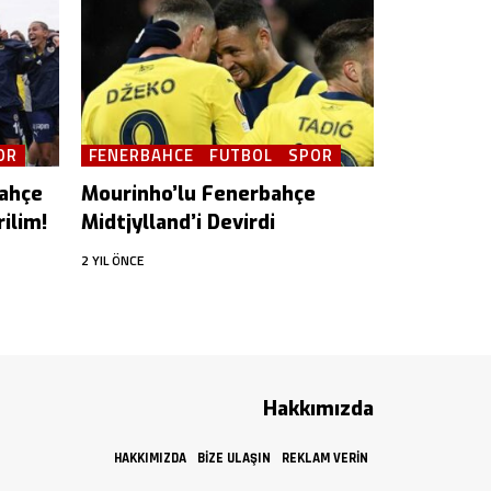
OR
FENERBAHCE
FUTBOL
SPOR
bahçe
Mourinho’lu Fenerbahçe
ilim!
Midtjylland’i Devirdi
2 YIL ÖNCE
Hakkımızda
HAKKIMIZDA
BIZE ULAŞIN
REKLAM VERIN