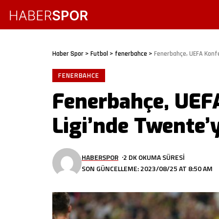
Haber Spor
>
Futbol
>
fenerbahce
>
Fenerbahçe, UEFA Konfe
FENERBAHCE
Fenerbahçe, UEF
Ligi’nde Twente’
HABERSPOR
2 DK OKUMA SÜRESI
SON GÜNCELLEME: 2023/08/25 AT 8:50 AM