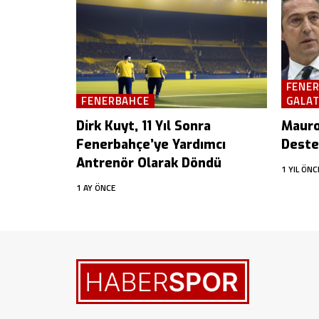
FENE
FENERBAHCE
GALA
Dirk Kuyt, 11 Yıl Sonra
Mauro 
Fenerbahçe’ye Yardımcı
Deste
Antrenör Olarak Döndü
1 YIL ÖNC
1 AY ÖNCE