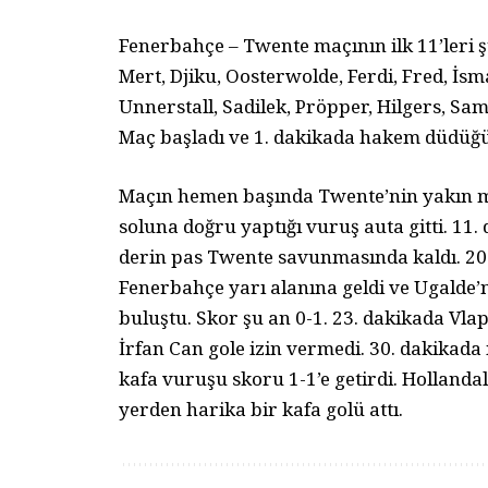
Fenerbahçe – Twente maçının ilk 11’leri ş
Mert, Djiku, Oosterwolde, Ferdi, Fred, İsm
Unnerstall, Sadilek, Pröpper, Hilgers, Samp
Maç başladı ve 1. dakikada hakem düdüğü
Maçın hemen başında Twente’nin yakın me
soluna doğru yaptığı vuruş auta gitti. 11
derin pas Twente savunmasında kaldı. 20. 
Fenerbahçe yarı alanına geldi ve Ugalde’
buluştu. Skor şu an 0-1. 23. dakikada Vlap
İrfan Can gole izin vermedi. 30. dakikada
kafa vuruşu skoru 1-1’e getirdi. Hollandal
yerden harika bir kafa golü attı.