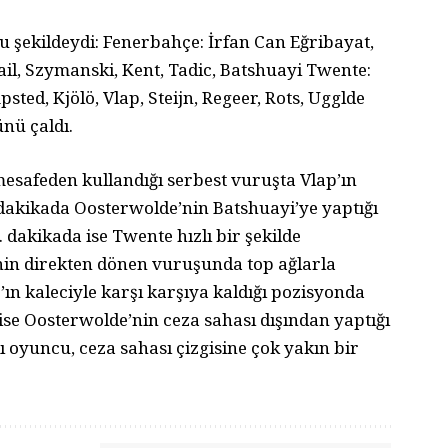
u şekildeydi: Fenerbahçe: İrfan Can Eğribayat,
ail, Szymanski, Kent, Tadic, Batshuayi Twente:
sted, Kjölö, Vlap, Steijn, Regeer, Rots, Ugglde
nü çaldı.
safeden kullandığı serbest vuruşta Vlap’ın
. dakikada Oosterwolde’nin Batshuayi’ye yaptığı
dakikada ise Twente hızlı bir şekilde
nin direkten dönen vuruşunda top ağlarla
’ın kaleciyle karşı karşıya kaldığı pozisyonda
 ise Oosterwolde’nin ceza sahası dışından yaptığı
ı oyuncu, ceza sahası çizgisine çok yakın bir