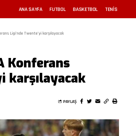
ANA SAYFA
FUTBOL
BASKETBOL
TENIS
rans Ligi’nde Twente’yi karşılayacak
A Konferans
yi karşılayacak
PAYLAŞ