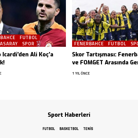
RBAHCE
FUTBOL
TASARAY
SPOR
FENERBAHCE
FUTBOL
SP
Icardi’den Ali Koç’a
Skor Tartışması: Fener
k!
ve FOMGET Arasında Ger
E
1 YIL ÖNCE
Sport Haberleri
FUTBOL
BASKETBOL
TENIS