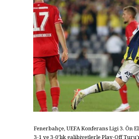
Fenerbahçe, UEFA Konferans Ligi 3. Ön E
3-1 ve 3-0’lık galibiyetlerle Play-Off Tur