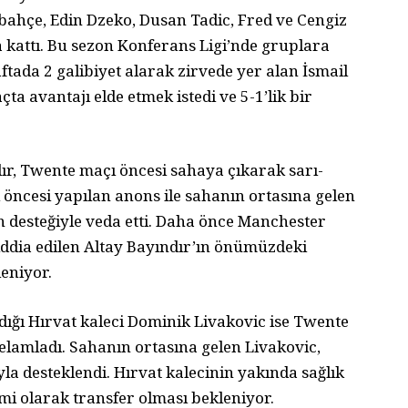
hçe, Edin Dzeko, Dusan Tadic, Fred ve Cengiz
 kattı. Bu sezon Konferans Ligi’nde gruplara
aftada 2 galibiyet alarak zirvede yer alan İsmail
ta avantajı elde etmek istedi ve 5-1’lik bir
dır, Twente maçı öncesi sahaya çıkarak sarı-
ı öncesi yapılan anons ile sahanın ortasına gelen
rın desteğiyle veda etti. Daha önce Manchester
ği iddia edilen Altay Bayındır’ın önümüzdeki
eniyor.
ığı Hırvat kaleci Dominik Livakovic ise Twente
selamladı. Sahanın ortasına gelen Livakovic,
yla desteklendi. Hırvat kalecinin yakında sağlık
i olarak transfer olması bekleniyor.