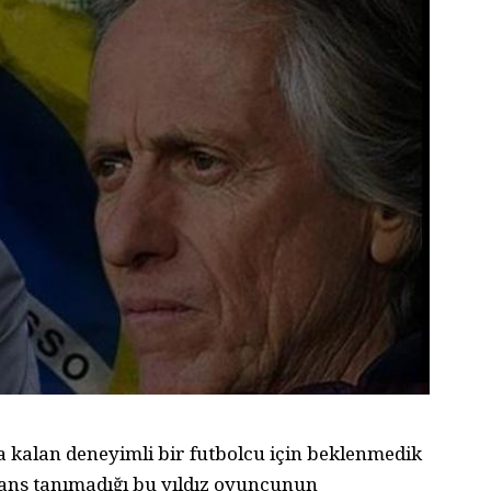
 kalan deneyimli bir futbolcu için beklenmedik
 şans tanımadığı bu yıldız oyuncunun