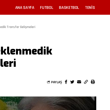
ANA SAYFA
FUTBOL
BASKETBOL
TENIS
dik Transfer Gelişmeleri
eklenmedik
leri
PAYLAŞ