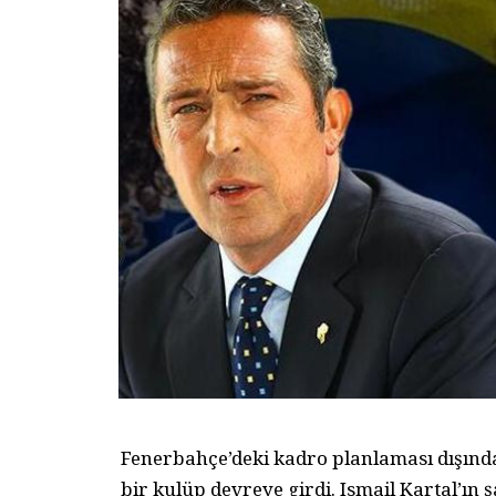
Fenerbahçe’deki kadro planlaması dışında
bir kulüp devreye girdi. Ismail Kartal’ın