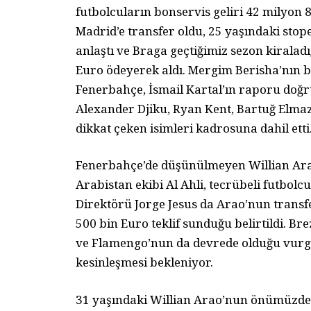
futbolcuların bonservis geliri 42 milyon 
Madrid’e transfer oldu, 25 yaşındaki stope
anlaştı ve Braga geçtiğimiz sezon kiralad
Euro ödeyerek aldı. Mergim Berisha’nın b
Fenerbahçe, İsmail Kartal’ın raporu doğr
Alexander Djiku, Ryan Kent, Bartuğ Elmaz
dikkat çeken isimleri kadrosuna dahil etti
Fenerbahçe’de düşünülmeyen Willian Arao’y
Arabistan ekibi Al Ahli, tecrübeli futbolc
Direktörü Jorge Jesus da Arao’nun transfe
500 bin Euro teklif sunduğu belirtildi. Brez
ve Flamengo’nun da devrede olduğu vurgul
kesinleşmesi bekleniyor.
31 yaşındaki Willian Arao’nun önümüzde