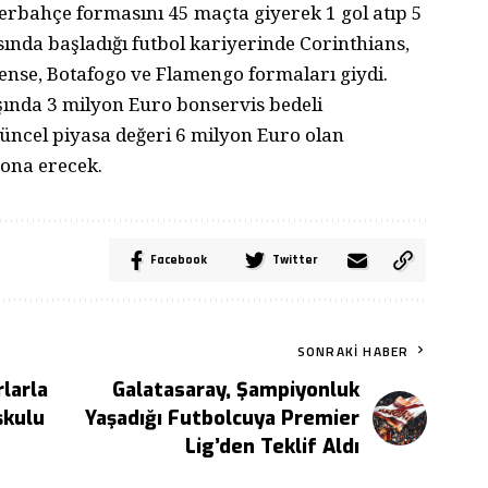
nerbahçe formasını 45 maçta giyerek 1 gol atıp 5
sında başladığı futbol kariyerinde Corinthians,
ense, Botafogo ve Flamengo formaları giydi.
ında 3 milyon Euro bonservis bedeli
Güncel piyasa değeri 6 milyon Euro olan
sona erecek.
Facebook
Twitter
SONRAKI HABER
rlarla
Galatasaray, Şampiyonluk
şkulu
Yaşadığı Futbolcuya Premier
Lig’den Teklif Aldı