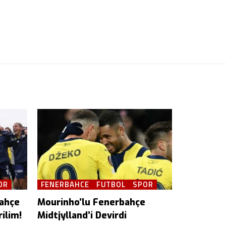
OR
FENERBAHCE
FUTBOL
SPOR
bahçe
Mourinho’lu Fenerbahçe
ilim!
Midtjylland’i Devirdi