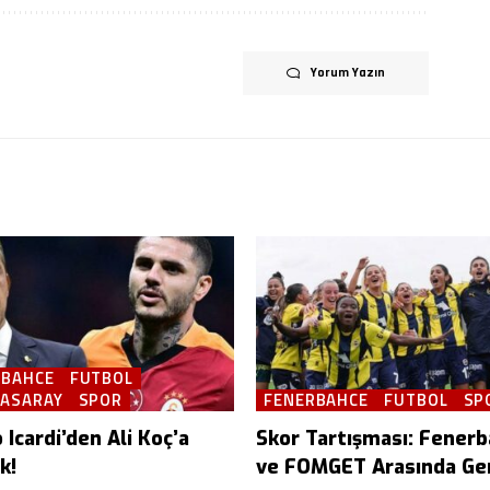
Yorum Yazın
RBAHCE
FUTBOL
TASARAY
SPOR
FENERBAHCE
FUTBOL
SP
Icardi’den Ali Koç’a
Skor Tartışması: Fener
k!
ve FOMGET Arasında Ger