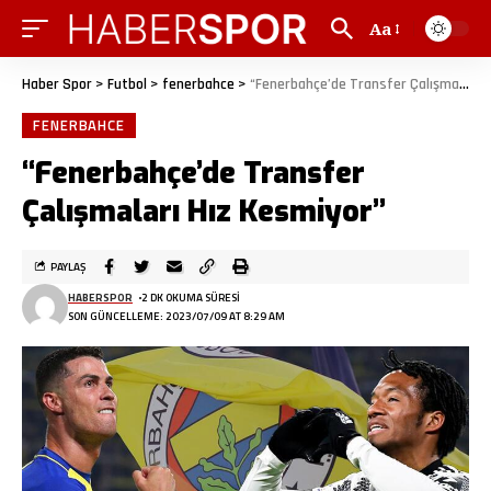
Aa
Haber Spor
>
Futbol
>
fenerbahce
>
“Fenerbahçe’de Transfer Çalışmaları Hız Kesmiyor”
FENERBAHCE
“Fenerbahçe’de Transfer
Çalışmaları Hız Kesmiyor”
PAYLAŞ
HABERSPOR
2 DK OKUMA SÜRESI
SON GÜNCELLEME: 2023/07/09 AT 8:29 AM