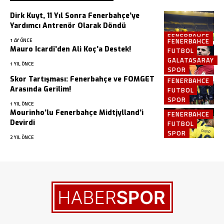
Dirk Kuyt, 11 Yıl Sonra Fenerbahçe’ye
Yardımcı Antrenör Olarak Döndü
FENERBAHCE
FENERBAHCE
1 AY ÖNCE
Mauro Icardi’den Ali Koç’a Destek!
FUTBOL
GALATASARAY
1 YIL ÖNCE
SPOR
Skor Tartışması: Fenerbahçe ve FOMGET
FENERBAHCE
Arasında Gerilim!
FUTBOL
SPOR
1 YIL ÖNCE
Mourinho’lu Fenerbahçe Midtjylland’i
FENERBAHCE
Devirdi
FUTBOL
SPOR
2 YIL ÖNCE