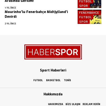
Arasında Gerilim!
FUTBOL
SPOR
1 YIL ÖNCE
Mourinho’lu Fenerbahçe Midtjylland’i
FENERBAHCE
Devirdi
FUTBOL
SPOR
2 YIL ÖNCE
Sport Haberleri
FUTBOL
BASKETBOL
TENIS
Hakkımızda
HAKKIMIZDA
BIZE ULAŞIN
REKLAM VERIN