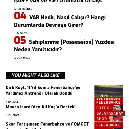
İşler? VAR ve Yarı Otomatik Ofsayt
4 HAFTA ÖNCE
VAR Nedir, Nasıl Çalışır? Hangi
Durumlarda Devreye Girer?
1 AY ÖNCE
Sahiplenme (Possession) Yüzdesi
Neden Yanıltıcıdır?
4 GÜN ÖNCE
YOU MIGHT ALSO LIKE
Dirk Kuyt, 11 Yıl Sonra Fenerbahçe’ye
Yardımcı Antrenör Olarak Döndü
FENERBAHCE
FENERBAHCE
1 AY ÖNCE
Mauro Icardi’den Ali Koç’a Destek!
FUTBOL
GALATASARAY
1 YIL ÖNCE
SPOR
Skor Tartışması: Fenerbahçe ve FOMGET
FENERBAHCE