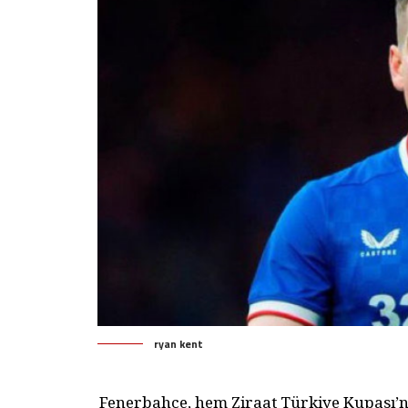
ryan kent
Fenerbahçe, hem Ziraat Türkiye Kupası’nd