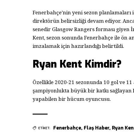
Fenerbahçe’nin yeni sezon planlamaları iç
direktörün belirsizliği devam ediyor. Anca
senedir Glasgow Rangers forması giyen İn
Kent, sezon sonunda Fenerbahçe ile ön an
imzalamak için hazırlandığı belirtildi.
Ryan Kent Kimdir?
Özellikle 2020-21 sezonunda 10 gol ve 11 
şampiyonlukta büyük bir katkı sağlayan K
yapabilen bir hücum oyuncusu.
Fenerbahçe
,
Flaş Haber
,
Ryan Ken
ETİKET: