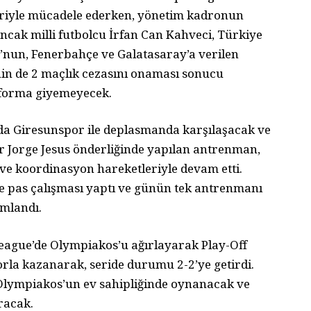
eriyle mücadele ederken, yönetim kadronun
Ancak milli futbolcu İrfan Can Kahveci, Türkiye
nun, Fenerbahçe ve Galatasaray’a verilen
nin de 2 maçlık cezasını onaması sonucu
forma giyemeyecek.
da Giresunspor ile deplasmanda karşılaşacak ve
ör Jorge Jesus önderliğinde yapılan antrenman,
 ve koordinasyon hareketleriyle devam etti.
e pas çalışması yaptı ve günün tek antrenmanı
amlandı.
eague’de Olympiakos’u ağırlayarak Play-Off
rla kazanarak, seride durumu 2-2’ye getirdi.
 Olympiakos’un ev sahipliğinde oynanacak ve
racak.