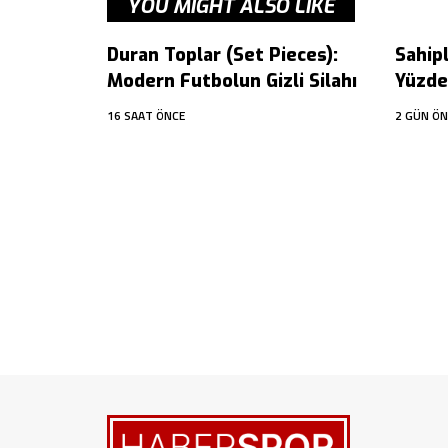
YOU MIGHT ALSO LIKE
Duran Toplar (Set Pieces):
Sahip
Modern Futbolun Gizli Silahı
Yüzdes
16 SAAT ÖNCE
2 GÜN ÖN