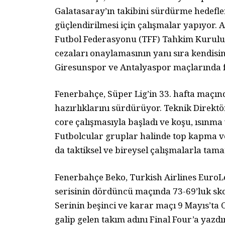
Galatasaray’ın takibini sürdürme hedefl
güçlendirilmesi için çalışmalar yapıyor. 
Futbol Federasyonu (TFF) Tahkim Kurulu’
cezaları onaylamasının yanı sıra kendisi
Giresunspor ve Antalyaspor maçlarında 
Fenerbahçe, Süper Lig’in 33. hafta maçın
hazırlıklarını sürdürüyor. Teknik Direkt
core çalışmasıyla başladı ve koşu, ısınma
Futbolcular gruplar halinde top kapma v
da taktiksel ve bireysel çalışmalarla tam
Fenerbahçe Beko, Turkish Airlines EuroL
serisinin dördüncü maçında 73-69’luk sko
Serinin beşinci ve karar maçı 9 Mayıs’ta
galip gelen takım adını Final Four’a yazdı