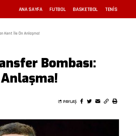
ANA SAYFA
FUTBOL
BASKETBOL
TENIS
n Kent İle Ön Anlaşma!
ansfer Bombası:
 Anlaşma!
PAYLAŞ