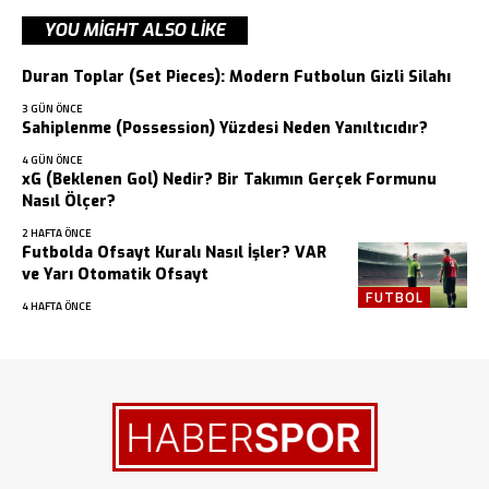
YOU MIGHT ALSO LIKE
Duran Toplar (Set Pieces): Modern Futbolun Gizli Silahı
3 GÜN ÖNCE
Sahiplenme (Possession) Yüzdesi Neden Yanıltıcıdır?
4 GÜN ÖNCE
xG (Beklenen Gol) Nedir? Bir Takımın Gerçek Formunu
Nasıl Ölçer?
2 HAFTA ÖNCE
Futbolda Ofsayt Kuralı Nasıl İşler? VAR
ve Yarı Otomatik Ofsayt
FUTBOL
4 HAFTA ÖNCE