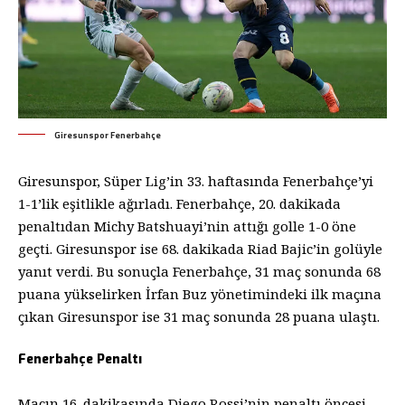
Giresunspor Fenerbahçe
Giresunspor, Süper Lig’in 33. haftasında Fenerbahçe’yi
1-1’lik eşitlikle ağırladı. Fenerbahçe, 20. dakikada
penaltıdan Michy Batshuayi’nin attığı golle 1-0 öne
geçti. Giresunspor ise 68. dakikada Riad Bajic’in golüyle
yanıt verdi. Bu sonuçla Fenerbahçe, 31 maç sonunda 68
puana yükselirken İrfan Buz yönetimindeki ilk maçına
çıkan Giresunspor ise 31 maç sonunda 28 puana ulaştı.
Fenerbahçe Penaltı
Maçın 16. dakikasında Diego Rossi’nin penaltı öncesi