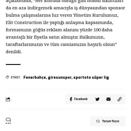
açıklamada, “Her konuda olduğu gibi maddi sıkıntıları
da en aza indirgemek amacıyla iş dünyasından sponsor
bulma çalışmalarına hız veren Yönetim Kurulumuz,
Elit Construction ile yaptığı anlaşma kapsamında,
formamızın göğüs reklam alanını yüzde 100 daha
avantajlı bir fiyatla satın almıştır. Halkımızın,
taraftarlarımızın ve tüm camiamızın hayırlı olsun”
denildi.
Fenerbahçe
,
giresunspor
,
sportoto süper lig
ETİKET:
Facebook
Yorum Yazın