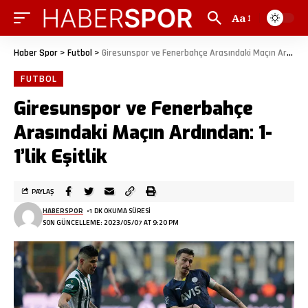
Aa
Haber Spor
>
Futbol
>
Giresunspor ve Fenerbahçe Arasındaki Maçın Ardından: 1-1’lik Eşitlik
FUTBOL
Giresunspor ve Fenerbahçe
Arasındaki Maçın Ardından: 1-
1’lik Eşitlik
PAYLAŞ
HABERSPOR
1 DK OKUMA SÜRESI
SON GÜNCELLEME: 2023/05/07 AT 9:20 PM