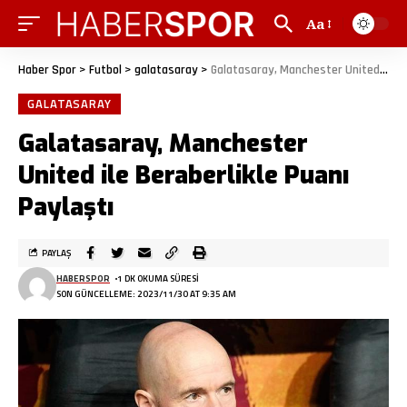
Aa
Haber Spor
>
Futbol
>
galatasaray
>
Galatasaray, Manchester United ile Beraberlikle Puanı Paylaştı
GALATASARAY
Galatasaray, Manchester
United ile Beraberlikle Puanı
Paylaştı
PAYLAŞ
HABERSPOR
1 DK OKUMA SÜRESI
SON GÜNCELLEME: 2023/11/30 AT 9:35 AM