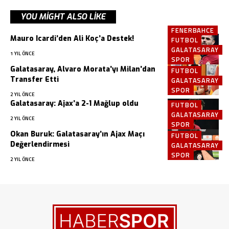
YOU MIGHT ALSO LIKE
FENERBAHCE
Mauro Icardi’den Ali Koç’a Destek!
FUTBOL
GALATASARAY
1 YIL ÖNCE
SPOR
Galatasaray, Alvaro Morata’yı Milan’dan
FUTBOL
Transfer Etti
GALATASARAY
SPOR
2 YIL ÖNCE
Galatasaray: Ajax’a 2-1 Mağlup oldu
FUTBOL
GALATASARAY
2 YIL ÖNCE
SPOR
Okan Buruk: Galatasaray’ın Ajax Maçı
FUTBOL
Değerlendirmesi
GALATASARAY
SPOR
2 YIL ÖNCE