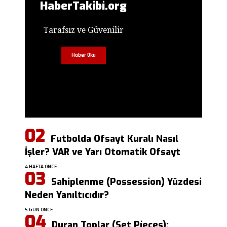
HaberTakibi.org
Tarafsız ve Güvenilir
Haber Oku
Futbolda Ofsayt Kuralı Nasıl
İşler? VAR ve Yarı Otomatik Ofsayt
4 HAFTA ÖNCE
Sahiplenme (Possession) Yüzdesi
Neden Yanıltıcıdır?
5 GÜN ÖNCE
Duran Toplar (Set Pieces):