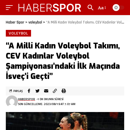
Aa
Haber Spor
>
voleybol
>
“A Milli Kadın Voleybol Takımı, CEV Kadınlar Voleybol Şampiyonası’ndaki İlk Maçında İsveç’i Geçti”
VOLEYBOL
“A Milli Kadın Voleybol Takımı,
CEV Kadınlar Voleybol
Şampiyonası’ndaki İlk Maçında
İsveç’i Geçti”
PAYLAŞ
HABERSPOR
1 DK OKUMA SÜRESI
SON GÜNCELLEME: 2023/08/19 AT 7:07 AM