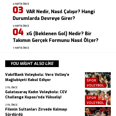
4 HAFTA ÖNCE
VAR Nedir, Nasıl Çalışır? Hangi
Durumlarda Devreye Girer?
4 HAFTA ÖNCE
xG (Beklenen Gol) Nedir? Bir
Takımın Gerçek Formunu Nasıl Ölçer?
1 HAFTA ÖNCE
YOU MIGHT ALSO LIKE
VakıfBank Voleybolu: Vero Volley’e
Mağlubiyeti Kabul Ediyor
SPOR
VOLEYBOL
2 YIL ÖNCE
Galatasaray Kadın Voleybolu: CEV
Challenge Kupası’nda Yükseliş!
SPOR
VOLEYBOL
2 YIL ÖNCE
Filenin Sultanları Zirvede Kalmayı
Sürdürdü