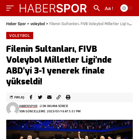
Aa
Haber Spor
>
voleybol
>
Filenin Sultanları, FIVB Voleybol Milletler Ligi’nde ABD’yi 3-1 yenerek finale yükseldi!
VOLEYBOL
Filenin Sultanları, FIVB
Voleybol Milletler Ligi’nde
ABD’yi 3-1 yenerek finale
yükseldi!
PAYLAŞ
HABERSPOR
2 DK OKUMA SÜRESI
SON GÜNCELLEME: 2023/07/16 AT 5:57 PM