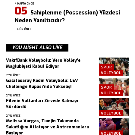
4 HAFTA ÖNCE
Sahiplenme (Possession) Yüzdesi
Neden Yanıltıcıdır?
3 GÜN ÖNCE
YOU MIGHT ALSO LIKE
VakıfBank Voleybolu: Vero Volley’e
Mağlubiyeti Kabul Ediyor
SPOR
VOLEYBOL
2 YIL ÖNCE
Galatasaray Kadın Voleybolu: CEV
Challenge Kupası’nda Yükseliş!
SPOR
VOLEYBOL
2 YIL ÖNCE
Filenin Sultanları Zirvede Kalmayı
Sürdürdü
VOLEYBOL
2 YIL ÖNCE
Melissa Vargas, Tianjin Takımında
Sakatlığını Atlatıyor ve Antrenmanlara
Başlıyor
VOLEYBOL