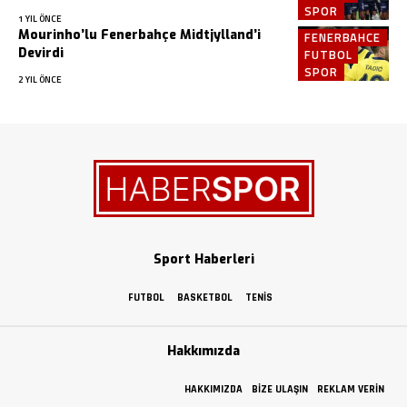
SPOR
1 YIL ÖNCE
Mourinho’lu Fenerbahçe Midtjylland’i
FENERBAHCE
Devirdi
FUTBOL
SPOR
2 YIL ÖNCE
Sport Haberleri
FUTBOL
BASKETBOL
TENIS
Hakkımızda
HAKKIMIZDA
BIZE ULAŞIN
REKLAM VERIN