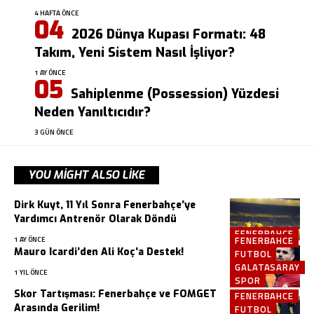
4 HAFTA ÖNCE
2026 Dünya Kupası Formatı: 48
Takım, Yeni Sistem Nasıl İşliyor?
1 AY ÖNCE
Sahiplenme (Possession) Yüzdesi
Neden Yanıltıcıdır?
3 GÜN ÖNCE
YOU MIGHT ALSO LIKE
Dirk Kuyt, 11 Yıl Sonra Fenerbahçe’ye
Yardımcı Antrenör Olarak Döndü
FENERBAHCE
FENERBAHCE
1 AY ÖNCE
Mauro Icardi’den Ali Koç’a Destek!
FUTBOL
GALATASARAY
1 YIL ÖNCE
SPOR
Skor Tartışması: Fenerbahçe ve FOMGET
FENERBAHCE
Arasında Gerilim!
FUTBOL