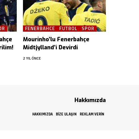
OR
FENERBAHCE
FUTBOL
SPOR
bahçe
Mourinho’lu Fenerbahçe
ilim!
Midtjylland’i Devirdi
2 YIL ÖNCE
Hakkımızda
HAKKIMIZDA
BIZE ULAŞIN
REKLAM VERIN