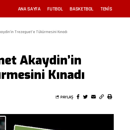
ANA SAYFA
FUTBOL
BASKETBOL
TENIS
aydin’in Trezeguet’e Tükürmesini Kınadı
met Akaydin’in
rmesini Kınadı
PAYLAŞ