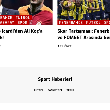
RBAHCE
FUTBOL
TASARAY
SPOR
FENERBAHCE
FUTBOL
SP
Icardi’den Ali Koç’a
Skor Tartışması: Fener
k!
ve FOMGET Arasında Ger
E
1 YIL ÖNCE
Sport Haberleri
FUTBOL
BASKETBOL
TENIS