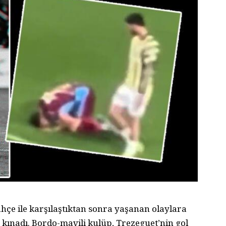
çe ile karşılaştıktan sonra yaşanan olaylara
 kınadı. Bordo-mavili kulüp, Trezeguet’nin gol