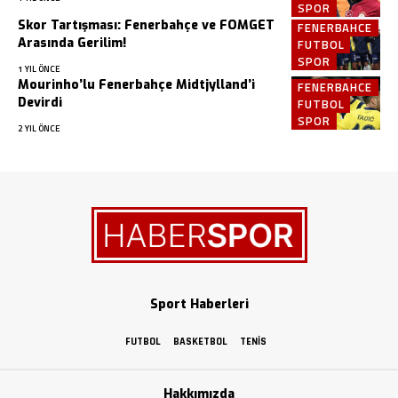
SPOR
Skor Tartışması: Fenerbahçe ve FOMGET
FENERBAHCE
Arasında Gerilim!
FUTBOL
SPOR
1 YIL ÖNCE
Mourinho’lu Fenerbahçe Midtjylland’i
FENERBAHCE
Devirdi
FUTBOL
SPOR
2 YIL ÖNCE
Sport Haberleri
FUTBOL
BASKETBOL
TENIS
Hakkımızda