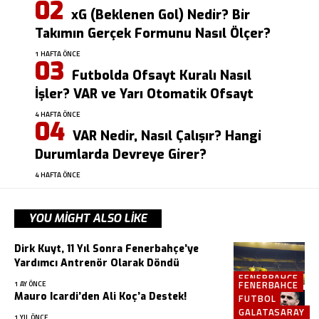
xG (Beklenen Gol) Nedir? Bir
Takımın Gerçek Formunu Nasıl Ölçer?
1 HAFTA ÖNCE
Futbolda Ofsayt Kuralı Nasıl
İşler? VAR ve Yarı Otomatik Ofsayt
4 HAFTA ÖNCE
VAR Nedir, Nasıl Çalışır? Hangi
Durumlarda Devreye Girer?
4 HAFTA ÖNCE
YOU MIGHT ALSO LIKE
Dirk Kuyt, 11 Yıl Sonra Fenerbahçe’ye
Yardımcı Antrenör Olarak Döndü
FENERBAHCE
FENERBAHCE
1 AY ÖNCE
Mauro Icardi’den Ali Koç’a Destek!
FUTBOL
GALATASARAY
1 YIL ÖNCE