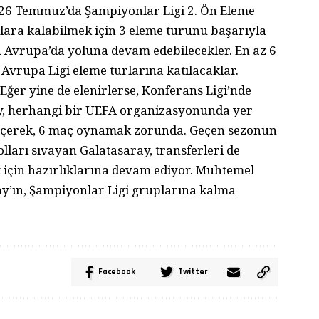
/26 Temmuz’da Şampiyonlar Ligi 2. Ön Eleme
plara kalabilmek için 3 eleme turunu başarıyla
Avrupa’da yoluna devam edebilecekler. En az 6
 Avrupa Ligi eleme turlarına katılacaklar.
ğer yine de elenirlerse, Konferans Ligi’nde
y, herhangi bir UEFA organizasyonunda yer
geçerek, 6 maç oynamak zorunda. Geçen sezonun
lları sıvayan Galatasaray, transferleri de
çin hazırlıklarına devam ediyor. Muhtemel
y’ın, Şampiyonlar Ligi gruplarına kalma
Facebook
Twitter