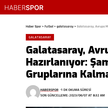
Haber Spor
>
Futbol
>
galatasaray
>
Galatasaray, Avrupa Mac
GALATASARAY
Galatasaray, Avr
Hazırlanıyor: Şa
Gruplarına Kalma
HABERSPOR
1 DK OKUMA SÜRESI
SON GÜNCELLEME: 2023/06/07 AT 8:32 AM