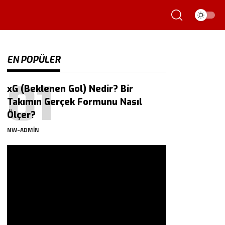
EN POPÜLER
xG (Beklenen Gol) Nedir? Bir
Takımın Gerçek Formunu Nasıl
Ölçer?
NW-ADMIN