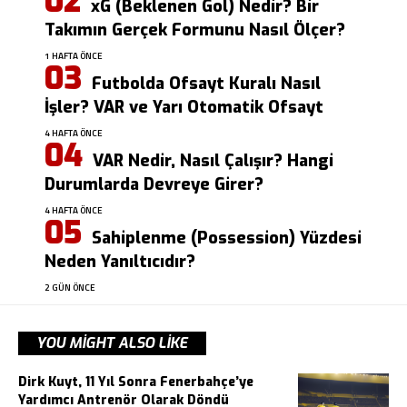
xG (Beklenen Gol) Nedir? Bir
Takımın Gerçek Formunu Nasıl Ölçer?
1 HAFTA ÖNCE
Futbolda Ofsayt Kuralı Nasıl
İşler? VAR ve Yarı Otomatik Ofsayt
4 HAFTA ÖNCE
VAR Nedir, Nasıl Çalışır? Hangi
Durumlarda Devreye Girer?
4 HAFTA ÖNCE
Sahiplenme (Possession) Yüzdesi
Neden Yanıltıcıdır?
2 GÜN ÖNCE
YOU MIGHT ALSO LIKE
Dirk Kuyt, 11 Yıl Sonra Fenerbahçe’ye
Yardımcı Antrenör Olarak Döndü