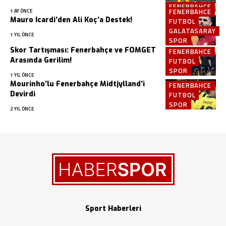
FENERBAHCE
FENERBAHCE
1 AY ÖNCE
Mauro Icardi’den Ali Koç’a Destek!
FUTBOL
GALATASARAY
1 YIL ÖNCE
SPOR
Skor Tartışması: Fenerbahçe ve FOMGET
FENERBAHCE
Arasında Gerilim!
FUTBOL
SPOR
1 YIL ÖNCE
Mourinho’lu Fenerbahçe Midtjylland’i
FENERBAHCE
Devirdi
FUTBOL
SPOR
2 YIL ÖNCE
Sport Haberleri