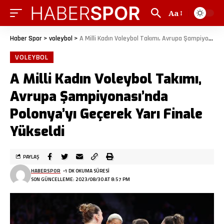
Aa
Haber Spor
>
voleybol
>
A Milli Kadın Voleybol Takımı, Avrupa Şampiyonası’nda Polonya’yı Geçerek Yarı Finale Yükseldi
VOLEYBOL
A Milli Kadın Voleybol Takımı,
Avrupa Şampiyonası’nda
Polonya’yı Geçerek Yarı Finale
Yükseldi
PAYLAŞ
HABERSPOR
1 DK OKUMA SÜRESI
SON GÜNCELLEME: 2023/08/30 AT 8:57 PM