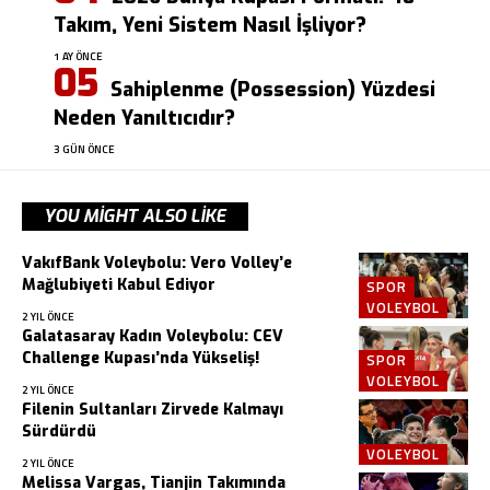
Takım, Yeni Sistem Nasıl İşliyor?
1 AY ÖNCE
Sahiplenme (Possession) Yüzdesi
Neden Yanıltıcıdır?
3 GÜN ÖNCE
YOU MIGHT ALSO LIKE
VakıfBank Voleybolu: Vero Volley’e
Mağlubiyeti Kabul Ediyor
SPOR
VOLEYBOL
2 YIL ÖNCE
Galatasaray Kadın Voleybolu: CEV
Challenge Kupası’nda Yükseliş!
SPOR
VOLEYBOL
2 YIL ÖNCE
Filenin Sultanları Zirvede Kalmayı
Sürdürdü
VOLEYBOL
2 YIL ÖNCE
Melissa Vargas, Tianjin Takımında