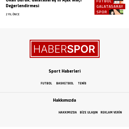
Okan Buruk: Galatasaray’ın Ajax Maçı
FUTBOL
Değerlendirmesi
GALATASARAY
SPOR
2 YIL ÖNCE
Sport Haberleri
FUTBOL
BASKETBOL
TENIS
Hakkımızda
HAKKIMIZDA
BIZE ULAŞIN
REKLAM VERIN