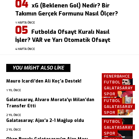
xG (Beklenen Gol) Nedir? Bir
Takımın Gerçek Formunu Nasıl Ölçer?
1 HAFTA ÖNCE
Futbolda Ofsayt Kuralı Nasıl
İşler? VAR ve Yarı Otomatik Ofsayt
4 HAFTA ÖNCE
YOU MIGHT ALSO LIKE
FENERBAHCE
Mauro Icardi’den Ali Koç’a Destek!
FUTBOL
GALATASARAY
1 YIL ÖNCE
SPOR
Galatasaray, Alvaro Morata’yı Milan’dan
FUTBOL
Transfer Etti
GALATASARAY
SPOR
2 YIL ÖNCE
Galatasaray: Ajax’a 2-1 Mağlup oldu
FUTBOL
GALATASARAY
2 YIL ÖNCE
SPOR