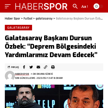
Aa
Haber Spor
>
Futbol
>
galatasaray
>
Galatasaray Başkanı Dursun Özbek: “Deprem Bölgesindeki Yardımlarımız Devam Edecek”
GALATASARAY
Galatasaray Başkanı Dursun
Özbek: “Deprem Bölgesindeki
Yardımlarımız Devam Edecek”
PAYLAŞ
HABERSPOR
1 DK OKUMA SÜRESI
SON GÜNCELLEME: 2023/05/13 AT 8:08 AM