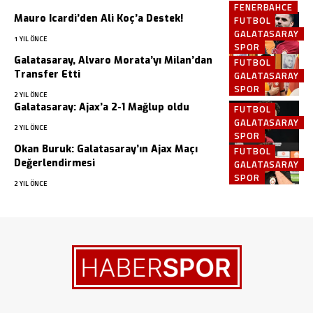
FENERBAHCE
Mauro Icardi’den Ali Koç’a Destek!
FUTBOL
GALATASARAY
1 YIL ÖNCE
SPOR
Galatasaray, Alvaro Morata’yı Milan’dan
FUTBOL
Transfer Etti
GALATASARAY
SPOR
2 YIL ÖNCE
Galatasaray: Ajax’a 2-1 Mağlup oldu
FUTBOL
GALATASARAY
2 YIL ÖNCE
SPOR
Okan Buruk: Galatasaray’ın Ajax Maçı
FUTBOL
Değerlendirmesi
GALATASARAY
SPOR
2 YIL ÖNCE