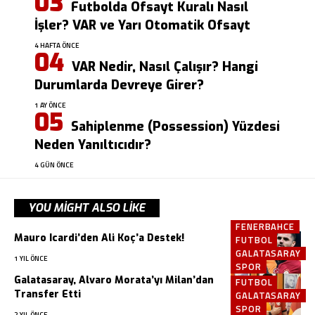
Futbolda Ofsayt Kuralı Nasıl
İşler? VAR ve Yarı Otomatik Ofsayt
4 HAFTA ÖNCE
VAR Nedir, Nasıl Çalışır? Hangi
Durumlarda Devreye Girer?
1 AY ÖNCE
Sahiplenme (Possession) Yüzdesi
Neden Yanıltıcıdır?
4 GÜN ÖNCE
YOU MIGHT ALSO LIKE
FENERBAHCE
Mauro Icardi’den Ali Koç’a Destek!
FUTBOL
GALATASARAY
1 YIL ÖNCE
SPOR
Galatasaray, Alvaro Morata’yı Milan’dan
FUTBOL
Transfer Etti
GALATASARAY
SPOR
2 YIL ÖNCE