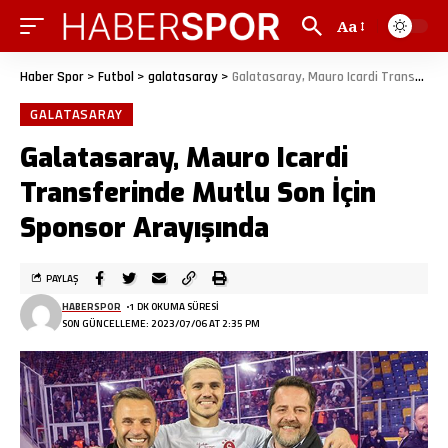
Aa
Haber Spor
>
Futbol
>
galatasaray
>
Galatasaray, Mauro Icardi Transferinde Mutlu Son İçin Sponsor Arayışında
GALATASARAY
Galatasaray, Mauro Icardi
Transferinde Mutlu Son İçin
Sponsor Arayışında
PAYLAŞ
HABERSPOR
1 DK OKUMA SÜRESI
SON GÜNCELLEME: 2023/07/06 AT 2:35 PM