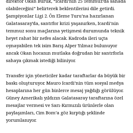
direktör Okan Buruk, “Icardi’nin 25 Temmuz’da sahada
olabileceğini” belirterek beklentilerini dile getirdi.
Şampiyonlar Ligi 2. Ön Eleme Turu’na hazırlanan
Galatasaray’da, santrfor krizi yaşanırken, Icardi’nin
temmuz sonu maçlarına yetişmesi durumunda teknik
heyet rahat bir nefes alacak. Kadroda ileri uçta
oynayabilen tek isim Barış Alper Yılmaz bulunuyor
ancak Okan hocanın mutlaka doğrudan bir santrforla
sahaya çıkmak istediği biliniyor.
Transfer için yöneticiler kadar taraftarlar da büyük bir
baskı oluşturuyor. Mauro Icardi’nin tüm sosyal medya
hesaplarına her gün binlerce mesaj yağdığı görülüyor.
Güney Amerikalı yıldızın Galatasaray taraftarına özel
mesajlar vermesi ve Sarı-Kırmızılı ürünlerle olan
paylaşımları, Cim Bom’a göz kırptığı şeklinde
yorumlanıyor.