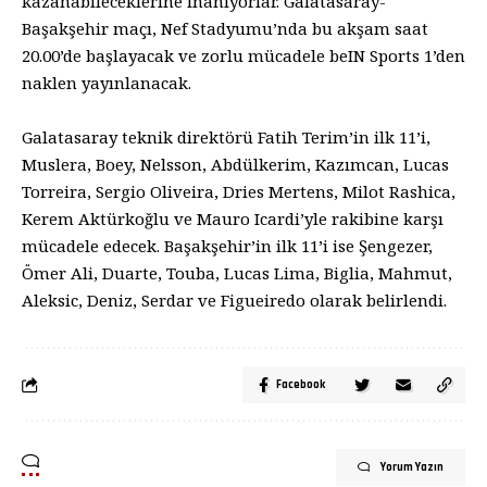
kazanabileceklerine inanıyorlar. Galatasaray-
Başakşehir maçı, Nef Stadyumu’nda bu akşam saat
20.00’de başlayacak ve zorlu mücadele beIN Sports 1’den
naklen yayınlanacak.
Galatasaray teknik direktörü Fatih Terim’in ilk 11’i,
Muslera, Boey, Nelsson, Abdülkerim, Kazımcan, Lucas
Torreira, Sergio Oliveira, Dries Mertens, Milot Rashica,
Kerem Aktürkoğlu ve Mauro Icardi’yle rakibine karşı
mücadele edecek. Başakşehir’in ilk 11’i ise Şengezer,
Ömer Ali, Duarte, Touba, Lucas Lima, Biglia, Mahmut,
Aleksic, Deniz, Serdar ve Figueiredo olarak belirlendi.
Facebook
Yorum Yazın