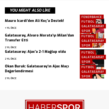
YOU MIGHT ALSO LIKE
FENERBAHCE
Mauro Icardi’den Ali Koç’a Destek!
FUTBOL
GALATASARAY
1 YIL ÖNCE
SPOR
Galatasaray, Alvaro Morata’yı Milan’dan
FUTBOL
Transfer Etti
GALATASARAY
SPOR
2 YIL ÖNCE
Galatasaray: Ajax’a 2-1 Mağlup oldu
FUTBOL
GALATASARAY
2 YIL ÖNCE
SPOR
Okan Buruk: Galatasaray’ın Ajax Maçı
FUTBOL
Değerlendirmesi
GALATASARAY
SPOR
2 YIL ÖNCE