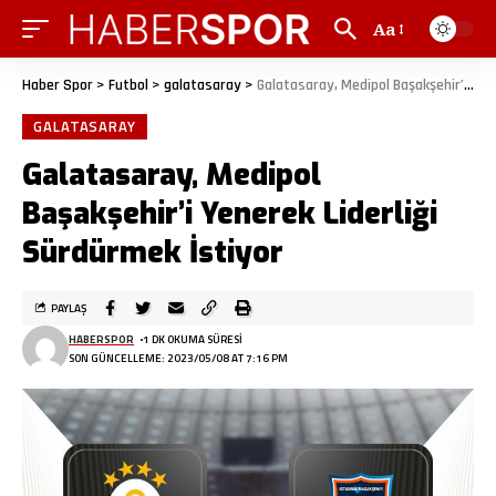
Aa
Haber Spor
>
Futbol
>
galatasaray
>
Galatasaray, Medipol Başakşehir’i Yenerek Liderliği Sürdürmek İstiyor
GALATASARAY
Galatasaray, Medipol
Başakşehir’i Yenerek Liderliği
Sürdürmek İstiyor
PAYLAŞ
HABERSPOR
1 DK OKUMA SÜRESI
SON GÜNCELLEME: 2023/05/08 AT 7:16 PM