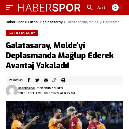
Aa
Haber Spor
>
Futbol
>
galatasaray
>
Galatasaray, Molde’yi Deplasmanda Mağlup Ederek Avantaj Yakaladı!
GALATASARAY
Galatasaray, Molde’yi
Deplasmanda Mağlup Ederek
Avantaj Yakaladı!
PAYLAŞ
HABERSPOR
2 DK OKUMA SÜRESI
SON GÜNCELLEME: 2023/08/24 AT 8:25 AM