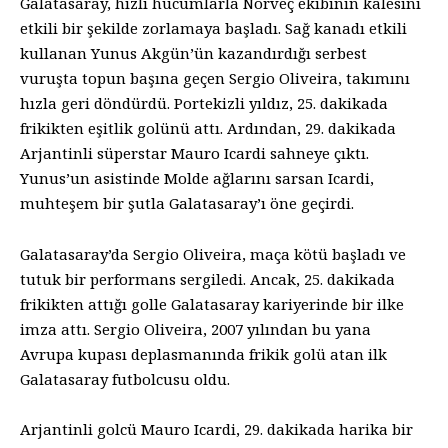
Galatasaray, hızlı hücumlarla Norveç ekibinin kalesini
etkili bir şekilde zorlamaya başladı. Sağ kanadı etkili
kullanan Yunus Akgün’ün kazandırdığı serbest
vuruşta topun başına geçen Sergio Oliveira, takımını
hızla geri döndürdü. Portekizli yıldız, 25. dakikada
frikikten eşitlik golünü attı. Ardından, 29. dakikada
Arjantinli süperstar Mauro Icardi sahneye çıktı.
Yunus’un asistinde Molde ağlarını sarsan Icardi,
muhteşem bir şutla Galatasaray’ı öne geçirdi.
Galatasaray’da Sergio Oliveira, maça kötü başladı ve
tutuk bir performans sergiledi. Ancak, 25. dakikada
frikikten attığı golle Galatasaray kariyerinde bir ilke
imza attı. Sergio Oliveira, 2007 yılından bu yana
Avrupa kupası deplasmanında frikik golü atan ilk
Galatasaray futbolcusu oldu.
Arjantinli golcü Mauro Icardi, 29. dakikada harika bir