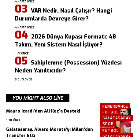
4 HAFTA ÖNCE
VAR Nedir, Nasıl Çalışır? Hangi
Durumlarda Devreye Girer?
4 HAFTA ÖNCE
2026 Dünya Kupası Formatı: 48
Takım, Yeni Sistem Nasıl İşliyor?
1 AY ÖNCE
Sahiplenme (Possession) Yüzdesi
Neden Yanıltıcıdır?
3 GÜN ÖNCE
YOU MIGHT ALSO LIKE
FENERBAHCE
Mauro Icardi’den Ali Koç’a Destek!
FUTBOL
GALATASARAY
1 YIL ÖNCE
SPOR
Galatasaray, Alvaro Morata’yı Milan’dan
FUTBOL
Transfer Etti
GALATASARAY