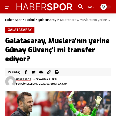
Aa
Haber Spor
>
Futbol
>
galatasaray
>
Galatasaray, Muslera’nın yerine Günay Güvenç’i mi transfer ediyor?
GALATASARAY
Galatasaray, Muslera’nın yerine
Günay Güvenç’i mi transfer
ediyor?
PAYLAŞ
HABERSPOR
1 DK OKUMA SÜRESI
SON GÜNCELLEME: 2023/05/28 AT 8:43 AM