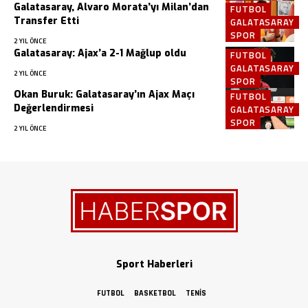
Galatasaray, Alvaro Morata’yı Milan’dan
FUTBOL
Transfer Etti
GALATASARAY
SPOR
2 YIL ÖNCE
Galatasaray: Ajax’a 2-1 Mağlup oldu
FUTBOL
GALATASARAY
2 YIL ÖNCE
SPOR
Okan Buruk: Galatasaray’ın Ajax Maçı
FUTBOL
Değerlendirmesi
GALATASARAY
SPOR
2 YIL ÖNCE
Sport Haberleri
FUTBOL
BASKETBOL
TENIS