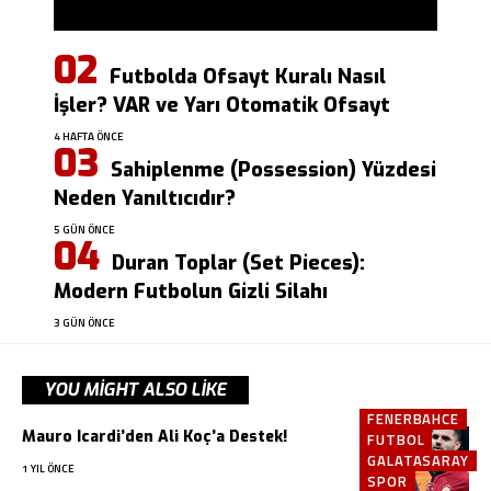
Futbolda Ofsayt Kuralı Nasıl
İşler? VAR ve Yarı Otomatik Ofsayt
4 HAFTA ÖNCE
Sahiplenme (Possession) Yüzdesi
Neden Yanıltıcıdır?
5 GÜN ÖNCE
Duran Toplar (Set Pieces):
Modern Futbolun Gizli Silahı
3 GÜN ÖNCE
YOU MIGHT ALSO LIKE
FENERBAHCE
Mauro Icardi’den Ali Koç’a Destek!
FUTBOL
GALATASARAY
1 YIL ÖNCE
SPOR