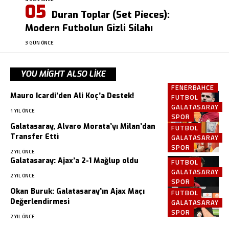
Duran Toplar (Set Pieces):
Modern Futbolun Gizli Silahı
3 GÜN ÖNCE
YOU MIGHT ALSO LIKE
FENERBAHCE
Mauro Icardi’den Ali Koç’a Destek!
FUTBOL
GALATASARAY
1 YIL ÖNCE
SPOR
Galatasaray, Alvaro Morata’yı Milan’dan
FUTBOL
Transfer Etti
GALATASARAY
SPOR
2 YIL ÖNCE
Galatasaray: Ajax’a 2-1 Mağlup oldu
FUTBOL
GALATASARAY
2 YIL ÖNCE
SPOR
Okan Buruk: Galatasaray’ın Ajax Maçı
FUTBOL
Değerlendirmesi
GALATASARAY
SPOR
2 YIL ÖNCE