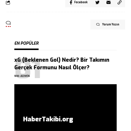
Facebook
Yorum Yazın
EN POPÜLER
xG (Beklenen Gol) Nedir? Bir Takımın
Gerçek Formunu Nasıl Ölçer?
NW-ADMIN
HaberTakibi.org