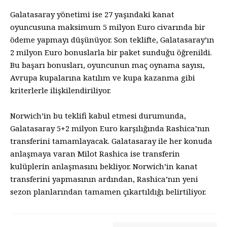
Galatasaray yönetimi ise 27 yaşındaki kanat
oyuncusuna maksimum 5 milyon Euro civarında bir
ödeme yapmayı düşünüyor. Son teklifte, Galatasaray’ın
2 milyon Euro bonuslarla bir paket sunduğu öğrenildi.
Bu başarı bonusları, oyuncunun maç oynama sayısı,
Avrupa kupalarına katılım ve kupa kazanma gibi
kriterlerle ilişkilendiriliyor.
Norwich’in bu teklifi kabul etmesi durumunda,
Galatasaray 5+2 milyon Euro karşılığında Rashica’nın
transferini tamamlayacak. Galatasaray ile her konuda
anlaşmaya varan Milot Rashica ise transferin
kulüplerin anlaşmasını bekliyor. Norwich’in kanat
transferini yapmasının ardından, Rashica’nın yeni
sezon planlarından tamamen çıkartıldığı belirtiliyor.