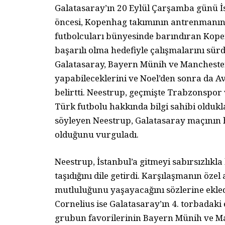
Galatasaray’ın 20 Eylül Çarşamba günü İ
öncesi, Kopenhag takımının antrenmanını
futbolcuları bünyesinde barındıran Kopen
başarılı olma hedefiyle çalışmalarını sür
Galatasaray, Bayern Münih ve Manchester
yapabileceklerini ve Noel’den sonra da A
belirtti. Neestrup, geçmişte Trabzonspor
Türk futbolu hakkında bilgi sahibi oldukl
söyleyen Neestrup, Galatasaray maçının 
olduğunu vurguladı.
Neestrup, İstanbul’a gitmeyi sabırsızlıkla 
taşıdığını dile getirdi. Karşılaşmanın öze
mutluluğunu yaşayacağını sözlerine ekle
Cornelius ise Galatasaray’ın 4. torbadaki 
grubun favorilerinin Bayern Münih ve M