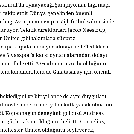
stanbul’da oynayacağı Şampiyonlar Ligi maçı
 takip ettik. Dünya genelinden önemli
hag, Avrupa’nın en prestijli futbol sahnesinde
dürüyor. Teknik direktörleri Jacob Neestrup,
 United gibi takımlara sürpriz
vrupa kupalarında yer almayı hedeflediklerini
 ve Sivasspor’a karşı oynamalarından dolayı
arını ifade etti. A Grubu’nun zorlu olduğunu
hem kendileri hem de Galatasaray için önemli
beklediğini ve bir yıl önce de aynı duyguları
l atmosferinde birinci yılını kutlayacak olmanın
di. Kopenhag’ın deneyimli golcüsü Andreas
en güçlü takım olduğunu belirtti. Cornelius,
anchester United olduğunu söyleyerek,