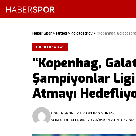
Haber Spor
>
Futbol
>
galatasaray
>
“Kopenhag, Galatasaray
GALATASARAY
“Kopenhag, Gala
Şampiyonlar Ligi
Atmayı Hedefliy
HABERSPOR
2 DK OKUMA SÜRESI
SON GÜNCELLEME: 2023/09/11 AT 10:22 AM