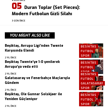
4 GÜN ÖNCE
Duran Toplar (Set Pieces):
Modern Futbolun Gizli Silahı
3 GÜN ÖNCE
YOU MIGHT ALSO LIKE
Beşiktaş, Avrupa Ligi’nden Twente
BESIKTAS
Karşısında Elendi
FUTBOL
SPOR
2 YIL ÖNCE
Beşiktaş Twente’ye 1-0 yenilerek
BESIKTAS
Avrupa’ya veda etti
FUTBOL
SPOR
BESIKTAS
2 YIL ÖNCE
Galatasaray ve Fenerbahçe Maçlarıyla
FUTBOL
Gündem
GALATASARAY
SPOR
2 YIL ÖNCE
Beşiktaş, Ole Gunnar Solskjaer ile
BESIKTAS
Yeniden Güçleniyor
FUTBOL
SPOR
2 YIL ÖNCE