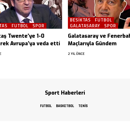
BESIKTAS
FUTBOL
TAS
FUTBOL
SPOR
GALATASARAY
SPOR
taş Twente’ye 1-0
Galatasaray ve Fenerba
erek Avrupa’ya veda etti
Maçlarıyla Gündem
E
2 YIL ÖNCE
Sport Haberleri
FUTBOL
BASKETBOL
TENIS