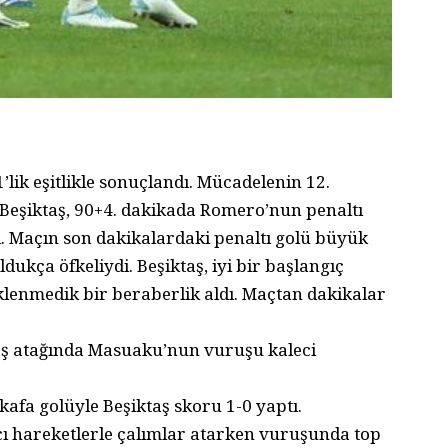
lik eşitlikle sonuçlandı. Mücadelenin 12.
 Beşiktaş, 90+4. dakikada Romero’nun penaltı
. Maçın son dakikalardaki penaltı golü büyük
dukça öfkeliydi. Beşiktaş, iyi bir başlangıç
nmedik bir beraberlik aldı. Maçtan dakikalar
taş atağında Masuaku’nun vuruşu kaleci
kafa golüyle Beşiktaş skoru 1-0 yaptı.
ı hareketlerle çalımlar atarken vuruşunda top