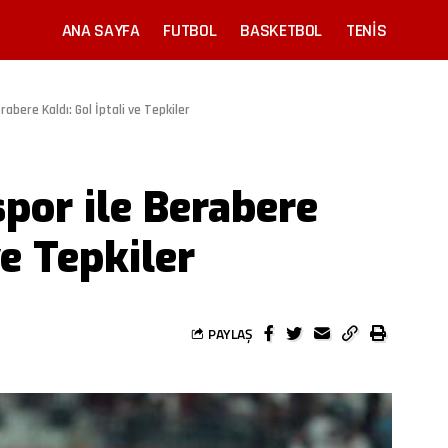
ANA SAYFA
FUTBOL
BASKETBOL
TENIS
rabere Kaldı: Gol İptali ve Tepkiler
por ile Berabere
ve Tepkiler
PAYLAŞ