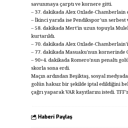
savunmaya çarptı ve kornere gitti.
– 37. dakikada Alex Oxlade-Chamberlain o
– İkinci yarıda ise Pendikspor’un serbes
– 58. dakikada Mert’in uzun topuyla Mul
kurtarıldı.
– 70. dakikada Alex Oxlade-Chamberlain’in
– 77. dakikada Masuaku’nun kornerinde Col
– 90+4. dakikada Romero’nun penaltı gol
skorla sona erdi.
Maçın ardından Beşiktaş, sosyal medyada 
golün haksız bir şekilde iptal edildiğini 
çağrı yaparak VAR kayıtlarını istedi. TFF’n
Haberi Paylaş