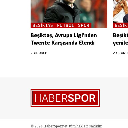
BESIKTAS
FUTBOL
SPOR
BESIK
Beşiktaş, Avrupa Ligi’nden
Beşik
Twente Karşısında Elendi
yenil
2 YIL ÖNCE
2 YIL ÖNC
© 2024 HaberSpor.net, tüm hakları saklıdır.