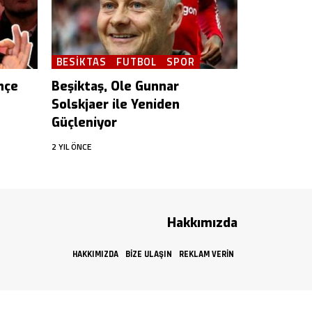
BESIKTAS
FUTBOL
SPOR
hçe
Beşiktaş, Ole Gunnar
Solskjaer ile Yeniden
Güçleniyor
2 YIL ÖNCE
Hakkımızda
HAKKIMIZDA
BIZE ULAŞIN
REKLAM VERIN