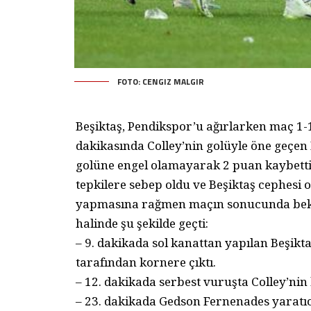
FOTO: CENGIZ MALGIR
Beşiktaş, Pendikspor’u ağırlarken maç 1-1’
dakikasında Colley’nin golüyle öne geçen
golüne engel olamayarak 2 puan kaybetti
tepkilere sebep oldu ve Beşiktaş cephesi ol
yapmasına rağmen maçın sonucunda bekle
halinde şu şekilde geçti:
– 9. dakikada sol kanattan yapılan Beşik
tarafından kornere çıktı.
– 12. dakikada serbest vuruşta Colley’nin 
– 23. dakikada Gedson Fernenades yaratıc