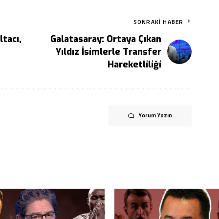
SONRAKI HABER
ltacı,
Galatasaray: Ortaya Çıkan
Yıldız İsimlerle Transfer
Hareketliliği
Yorum Yazın