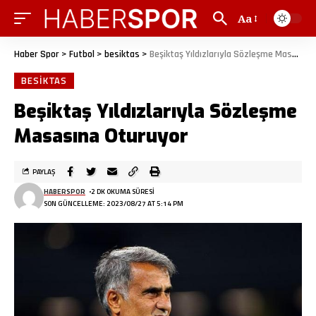
Aa
Haber Spor
>
Futbol
>
besiktas
>
Beşiktaş Yıldızlarıyla Sözleşme Masasına Oturuyor
BESIKTAS
Beşiktaş Yıldızlarıyla Sözleşme
Masasına Oturuyor
PAYLAŞ
HABERSPOR
2 DK OKUMA SÜRESI
SON GÜNCELLEME: 2023/08/27 AT 5:14 PM