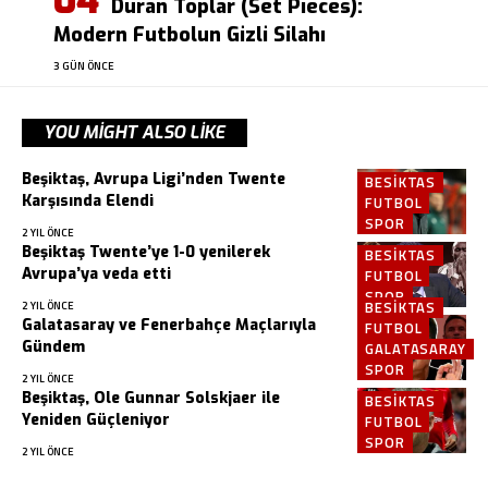
Duran Toplar (Set Pieces):
Modern Futbolun Gizli Silahı
3 GÜN ÖNCE
YOU MIGHT ALSO LIKE
Beşiktaş, Avrupa Ligi’nden Twente
BESIKTAS
Karşısında Elendi
FUTBOL
SPOR
2 YIL ÖNCE
Beşiktaş Twente’ye 1-0 yenilerek
BESIKTAS
Avrupa’ya veda etti
FUTBOL
SPOR
BESIKTAS
2 YIL ÖNCE
Galatasaray ve Fenerbahçe Maçlarıyla
FUTBOL
Gündem
GALATASARAY
SPOR
2 YIL ÖNCE
Beşiktaş, Ole Gunnar Solskjaer ile
BESIKTAS
Yeniden Güçleniyor
FUTBOL
SPOR
2 YIL ÖNCE