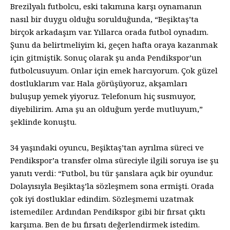
Brezilyalı futbolcu, eski takımına karşı oynamanın
nasıl bir duygu olduğu sorulduğunda, “Beşiktaş’ta
birçok arkadaşım var. Yıllarca orada futbol oynadım.
Şunu da belirtmeliyim ki, geçen hafta oraya kazanmak
için gitmiştik. Sonuç olarak şu anda Pendikspor’un
futbolcusuyum. Onlar için emek harcıyorum. Çok güzel
dostluklarım var. Hala görüşüyoruz, akşamları
buluşup yemek yiyoruz. Telefonum hiç susmuyor,
diyebilirim. Ama şu an olduğum yerde mutluyum,”
şeklinde konuştu.
34 yaşındaki oyuncu, Beşiktaş’tan ayrılma süreci ve
Pendikspor’a transfer olma süreciyle ilgili soruya ise şu
yanıtı verdi: “Futbol, bu tür şanslara açık bir oyundur.
Dolayısıyla Beşiktaş’la sözleşmem sona ermişti. Orada
çok iyi dostluklar edindim. Sözleşmemi uzatmak
istemediler. Ardından Pendikspor gibi bir fırsat çıktı
karşıma. Ben de bu fırsatı değerlendirmek istedim.